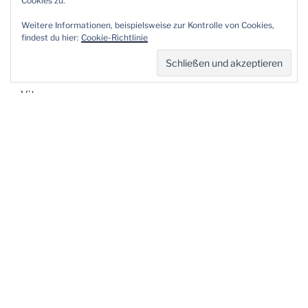
Cookies zu.
KOMPETENZ
Weitere Informationen, beispielsweise zur Kontrolle von Cookies,
communi-cat steht für jahrzehntelange Erfahrung in
findest du hier:
Cookie-Richtlinie
erfolgreicher Kommunikation und ein großes Kunden-
und Branchenportfolio.
Vita
Kunden, Branchen
Auszeichnungen
Internationalität
Netzwerk