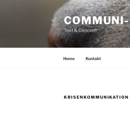
Zum
Inhalt
COMMUNI-
springen
Text & Concept
Home
Kontakt
KRISENKOMMUNIKATION