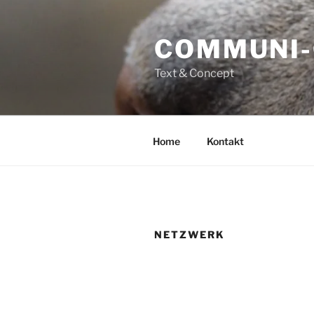
Zum
Inhalt
COMMUNI-
springen
Text & Concept
Home
Kontakt
NETZWERK